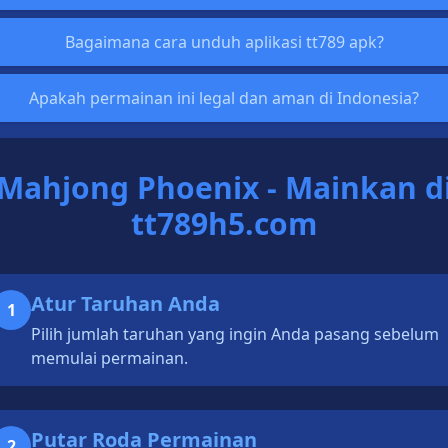
Bagaimana cara unduh aplikasi tt789 apk?
Apakah permainan ini legal dan aman di Indonesia?
Mahjong Phoenix - Mainkan d
tt789h5.com
Atur Taruhan Anda
1
Pilih jumlah taruhan yang ingin Anda pasang sebelum
memulai permainan.
Putar Roda Permainan
2