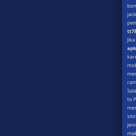
bon
jac
pem
tt7
Jik
apk
kar
mob
men
ram
Sal
to 
men
slo
jen
mak