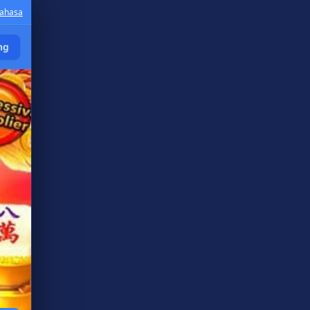
ahasa
ng