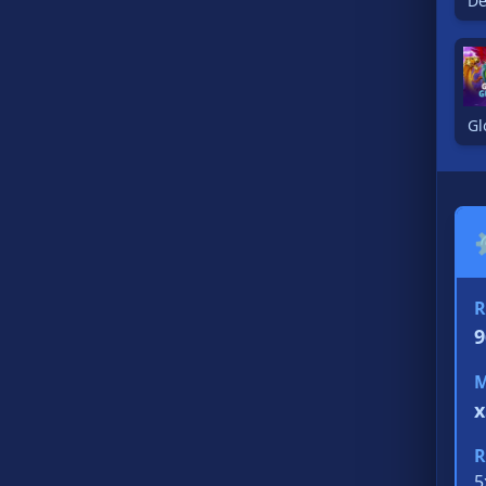
R
9
M
x
R
5