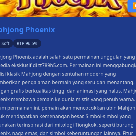
hjong Phoenix
 Soft
RTP 96.5%
jong Phoenix adalah salah satu permainan unggulan yang
sedia eksklusif di tt789h5.com. Permainan ini menggabung
disi klasik Mahjong dengan sentuhan modern yang
berikan pengalaman bermain yang seru dan menantang.
gan grafis berkualitas tinggi dan animasi yang halus, Mah
enix membawa pemain ke dunia mistis yang penuh warna.
am permainan ini, pemain akan mencocokkan ubin Mahjon
uk mendapatkan kemenangan besar. Simbol-simbol yang
unakan terinspirasi dari mitologi Tiongkok, seperti burung
enix, naga emas, dan simbol keberuntungan lainnya. Fitur