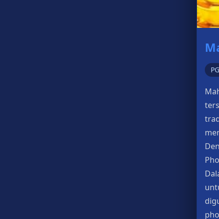
Ma
PG
Mah
ter
tra
mem
Den
Pho
Dal
unt
dig
pho