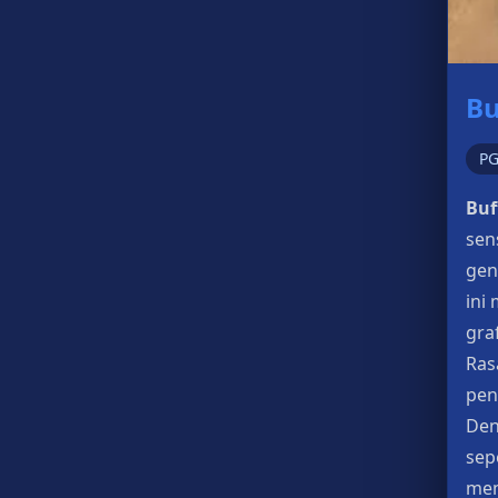
Bu
PG
Buf
sen
gen
ini
gra
Ras
pen
Den
sep
mem