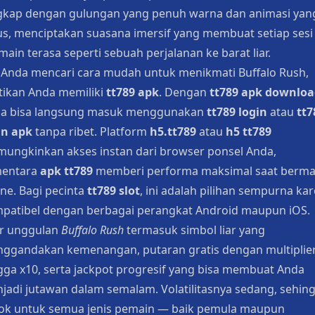
gkap dengan gulungan yang penuh warna dan animasi yan
us, menciptakan suasana imersif yang membuat setiap sesi
main terasa seperti sebuah perjalanan ke barat liar.
a Anda mencari cara mudah untuk menikmati Buffalo Rush,
tikan Anda memiliki
tt789 apk
. Dengan
tt789 apk downlo
a bisa langsung masuk menggunakan
tt789 login
atau
tt7
in apk
tanpa ribet. Platform
h5.tt789
atau
h5 tt789
ungkinkan akses instan dari browser ponsel Anda,
entara
apk tt789
memberi performa maksimal saat berma
line. Bagi pecinta
tt789 slot
, ini adalah pilihan sempurna ka
patibel dengan berbagai perangkat Android maupun iOS.
ur unggulan
Buffalo Rush
termasuk simbol liar yang
ggandakan kemenangan, putaran gratis dengan multiplie
gga x10, serta jackpot progresif yang bisa membuat Anda
jadi jutawan dalam semalam. Volatilitasnya sedang, sehin
ok untuk semua jenis pemain — baik pemula maupun