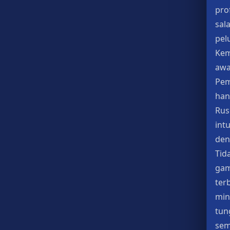
pro
sal
pel
Kem
awa
Pem
han
Rus
int
den
Tid
gam
ter
min
tun
sem