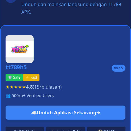
Unduh dan mainkan langsung dengan TT789
APK.
tt789h5
vv2.5
🛡️ Safe
⚡ Fast
★★★★★
4.8
(15rb ulasan)
👥 500rb+ Verified Users
☁️
Unduh Aplikasi Sekarang
➜