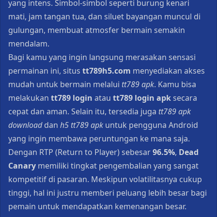
yang intens. Simbol-simbol seperti burung kenari
mati, jam tangan tua, dan siluet bayangan muncul di
gulungan, membuat atmosfer bermain semakin
mendalam.
Bagi kamu yang ingin langsung merasakan sensasi
permainan ini, situs
tt789h5.com
menyediakan akses
mudah untuk bermain melalui
tt789 apk
. Kamu bisa
melakukan
tt789 login
atau
tt789 login apk
secara
cepat dan aman. Selain itu, tersedia juga
tt789 apk
download
dan
h5 tt789 apk
untuk pengguna Android
yang ingin membawa peruntungan ke mana saja.
Dengan RTP (Return to Player) sebesar
96.5%
,
Dead
Canary
memiliki tingkat pengembalian yang sangat
kompetitif di pasaran. Meskipun volatilitasnya cukup
tinggi, hal ini justru memberi peluang lebih besar bagi
pemain untuk mendapatkan kemenangan besar.