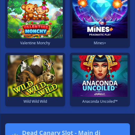
Valentine Monchy
Mines+
Wild Wild Wild
Anaconda Uncoiled™
Dead Canary Slot - Main di