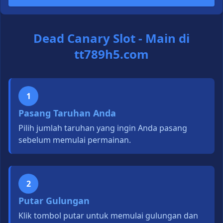
Dead Canary Slot - Main di
tt789h5.com
1
Pasang Taruhan Anda
Pilih jumlah taruhan yang ingin Anda pasang
sebelum memulai permainan.
2
Putar Gulungan
Klik tombol putar untuk memulai gulungan dan