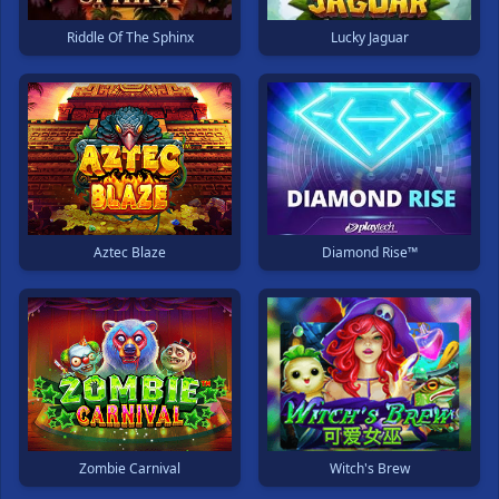
Riddle Of The Sphinx
Lucky Jaguar
Aztec Blaze
Diamond Rise™
Zombie Carnival
Witch's Brew