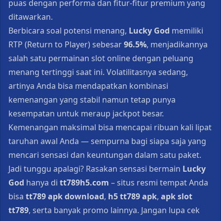
puas dengan performa dan fitur-fitur premium yang
ditawarkan.
Berbicara soal potensi menang,
Lucky God
memiliki
RTP (Return to Player) sebesar
96.5%
, menjadikannya
salah satu permainan slot online dengan peluang
menang tertinggi saat ini. Volatilitasnya sedang,
artinya Anda bisa mendapatkan kombinasi
kemenangan yang stabil namun tetap punya
kesempatan untuk meraup jackpot besar.
Kemenangan maksimal bisa mencapai ribuan kali lipat
taruhan awal Anda — sempurna bagi siapa saja yang
mencari sensasi dan keuntungan dalam satu paket.
Jadi tunggu apalagi? Rasakan sensasi bermain
Lucky
God
hanya di
tt789h5.com
– situs resmi tempat Anda
bisa
tt789 apk download
,
h5 tt789 apk
,
apk slot
tt789
, serta banyak promo lainnya. Jangan lupa cek