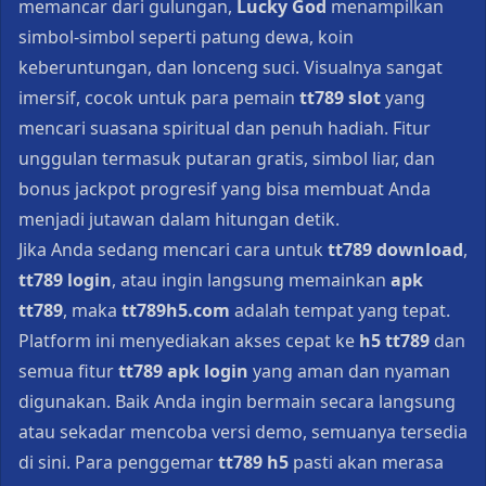
memancar dari gulungan,
Lucky God
menampilkan
simbol-simbol seperti patung dewa, koin
keberuntungan, dan lonceng suci. Visualnya sangat
imersif, cocok untuk para pemain
tt789 slot
yang
mencari suasana spiritual dan penuh hadiah. Fitur
unggulan termasuk putaran gratis, simbol liar, dan
bonus jackpot progresif yang bisa membuat Anda
menjadi jutawan dalam hitungan detik.
Jika Anda sedang mencari cara untuk
tt789 download
,
tt789 login
, atau ingin langsung memainkan
apk
tt789
, maka
tt789h5.com
adalah tempat yang tepat.
Platform ini menyediakan akses cepat ke
h5 tt789
dan
semua fitur
tt789 apk login
yang aman dan nyaman
digunakan. Baik Anda ingin bermain secara langsung
atau sekadar mencoba versi demo, semuanya tersedia
di sini. Para penggemar
tt789 h5
pasti akan merasa