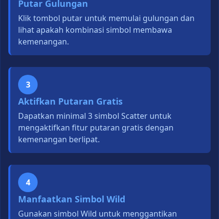
Putar Gulungan
Klik tombol putar untuk memulai gulungan dan
lihat apakah kombinasi simbol membawa
kemenangan.
3
Aktifkan Putaran Gratis
Dapatkan minimal 3 simbol Scatter untuk
mengaktifkan fitur putaran gratis dengan
kemenangan berlipat.
4
Manfaatkan Simbol Wild
Gunakan simbol Wild untuk menggantikan