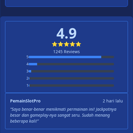
4.9
⭐⭐⭐⭐⭐
1245 Reviews
5
4
3
2
1
PemainSlotPro
2 hari lalu
“Saya benar-benar menikmati permainan ini! Jackpotnya
besar dan gameplay-nya sangat seru. Sudah menang
beberapa kali!”