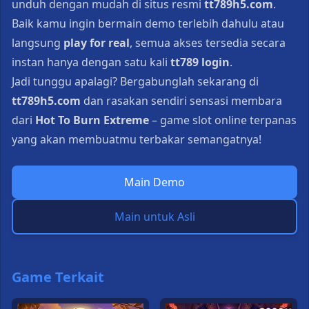
unduh dengan mudah di situs resmi
tt789h5.com
.
Baik kamu ingin bermain demo terlebih dahulu atau
langsung
play for real
, semua akses tersedia secara
instan hanya dengan satu kali
tt789 login
.
Jadi tunggu apalagi? Bergabunglah sekarang di
tt789h5.com
dan rasakan sendiri sensasi membara
dari
Hot To Burn Extreme
– game slot online terpanas
yang akan membuatmu terbakar semangatnya!
Main Demo
Main untuk Asli
Game Terkait