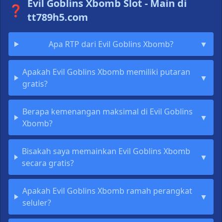
Evil Goblins Xbomb Slot - Main di
❓
tt789h5.com
Apa RTP dari Evil Goblins Xbomb?
▼
Apakah Evil Goblins Xbomb memiliki putaran
▼
gratis?
Berapa kemenangan maksimal di Evil Goblins
▼
Xbomb?
Bisakah saya memainkan Evil Goblins Xbomb
▼
secara gratis?
Apakah Evil Goblins Xbomb ramah perangkat
▼
seluler?