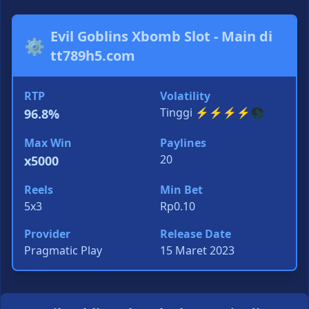
Evil Goblins Xbomb Slot - Main di
⚙️
tt789h5.com
RTP
Volatility
Tinggi ⚡⚡⚡⚡🌑
96.8%
Max Win
Paylines
20
x5000
Reels
Min Bet
5x3
Rp0.10
Provider
Release Date
Pragmatic Play
15 Maret 2023