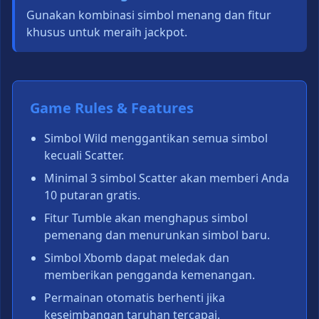
Gunakan kombinasi simbol menang dan fitur
khusus untuk meraih jackpot.
Game Rules & Features
Simbol Wild menggantikan semua simbol
kecuali Scatter.
Minimal 3 simbol Scatter akan memberi Anda
10 putaran gratis.
Fitur Tumble akan menghapus simbol
pemenang dan menurunkan simbol baru.
Simbol Xbomb dapat meledak dan
memberikan pengganda kemenangan.
Permainan otomatis berhenti jika
keseimbangan taruhan tercapai.