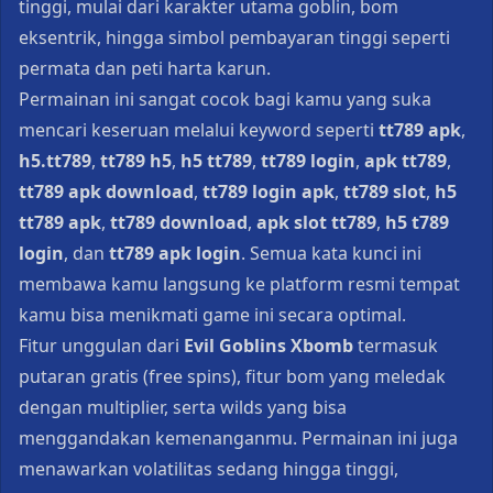
tinggi, mulai dari karakter utama goblin, bom
eksentrik, hingga simbol pembayaran tinggi seperti
permata dan peti harta karun.
Permainan ini sangat cocok bagi kamu yang suka
mencari keseruan melalui keyword seperti
tt789 apk
,
h5.tt789
,
tt789 h5
,
h5 tt789
,
tt789 login
,
apk tt789
,
tt789 apk download
,
tt789 login apk
,
tt789 slot
,
h5
tt789 apk
,
tt789 download
,
apk slot tt789
,
h5 t789
login
, dan
tt789 apk login
. Semua kata kunci ini
membawa kamu langsung ke platform resmi tempat
kamu bisa menikmati game ini secara optimal.
Fitur unggulan dari
Evil Goblins Xbomb
termasuk
putaran gratis (free spins), fitur bom yang meledak
dengan multiplier, serta wilds yang bisa
menggandakan kemenanganmu. Permainan ini juga
menawarkan volatilitas sedang hingga tinggi,