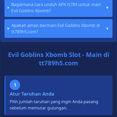
Bagaimana cara unduh APK tt789 untuk main
▼
Evil Goblins Xbomb?
Apakah aman bermain Evil Goblins Xbomb di
▼
tt789h5.com?
Evil Goblins Xbomb Slot - Main di
tt789h5.com
1
Atur Taruhan Anda
Pilih jumlah taruhan yang ingin Anda pasang
sebelum memutar gulungan.