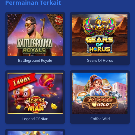
Permainan Terkait
Battleground Royale
Gears Of Horus
Legend Of Nian
Coffee Wild