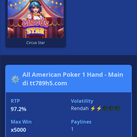
Circus Star
All American Poker 1 Hand - Main
⚙️
di tt789h5.com
RTP
Volatility
Rendah ⚡⚡🌑🌑🌑
97.2%
Max Win
Paylines
1
x5000