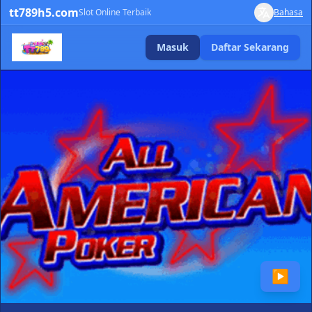
tt789h5.com
Slot Online Terbaik
Bahasa
Masuk
Daftar Sekarang
▶