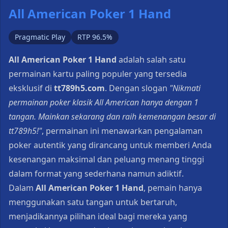
All American Poker 1 Hand
Pragmatic Play
RTP 96.5%
All American Poker 1 Hand
adalah salah satu
permainan kartu paling populer yang tersedia
eksklusif di
tt789h5.com
. Dengan slogan
"Nikmati
permainan poker klasik All American hanya dengan 1
tangan. Mainkan sekarang dan raih kemenangan besar di
tt789h5!"
, permainan ini menawarkan pengalaman
poker autentik yang dirancang untuk memberi Anda
kesenangan maksimal dan peluang menang tinggi
dalam format yang sederhana namun adiktif.
Dalam
All American Poker 1 Hand
, pemain hanya
menggunakan satu tangan untuk bertaruh,
menjadikannya pilihan ideal bagi mereka yang