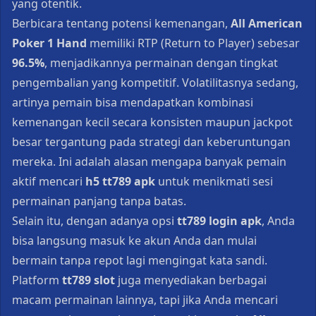
yang otentik.
Berbicara tentang potensi kemenangan,
All American
Poker 1 Hand
memiliki RTP (Return to Player) sebesar
96.5%
, menjadikannya permainan dengan tingkat
pengembalian yang kompetitif. Volatilitasnya sedang,
artinya pemain bisa mendapatkan kombinasi
kemenangan kecil secara konsisten maupun jackpot
besar tergantung pada strategi dan keberuntungan
mereka. Ini adalah alasan mengapa banyak pemain
aktif mencari
h5 tt789 apk
untuk menikmati sesi
permainan panjang tanpa batas.
Selain itu, dengan adanya opsi
tt789 login apk
, Anda
bisa langsung masuk ke akun Anda dan mulai
bermain tanpa repot lagi mengingat kata sandi.
Platform
tt789 slot
juga menyediakan berbagai
macam permainan lainnya, tapi jika Anda mencari